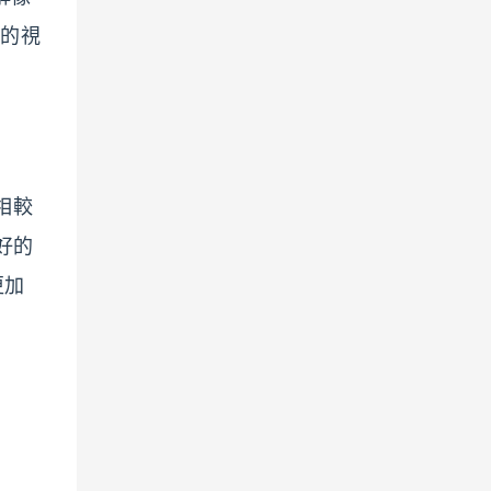
晰的視
相較
好的
更加