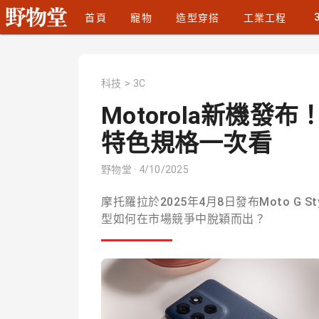
首頁
寵物
造型穿搭
工業工程
科技
>
3C
Motorola新機發布！M
特色規格一次看
野物堂
· 4/10/2025
摩托羅拉於2025年4月8日發布Moto G S
型如何在市場競爭中脫穎而出？