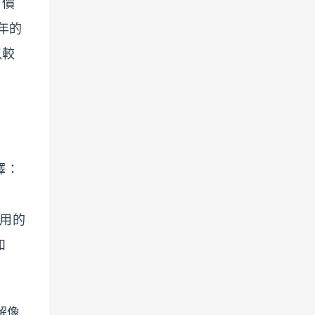
售價
去年的
以較
擇：
使用的
和
，解像