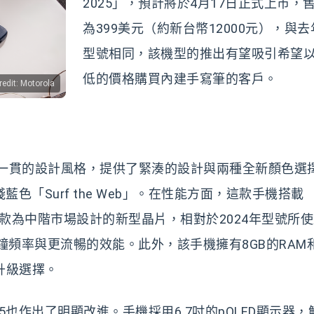
2025」，預計將於4月17日正式上市，
為399美元（約新台幣12000元），與
型號相同，該機型的推出有望吸引希望
低的價格購買內建手寫筆的客戶。
edit: Motorola
承了摩托羅拉一貫的設計風格，提供了緊湊的設計與兩種全新顏色選
潑的淺藍色「Surf the Web」。在性能方面，這款手機搭載
理器，這是一款為中階市場設計的新型晶片，相對於2024年型號所
供更高的時鐘頻率與更流暢的效能。此外，該手機擁有8GB的RAM
的升級選擇。
 2025也作出了明顯改進。手機採用6.7吋的pOLED顯示器