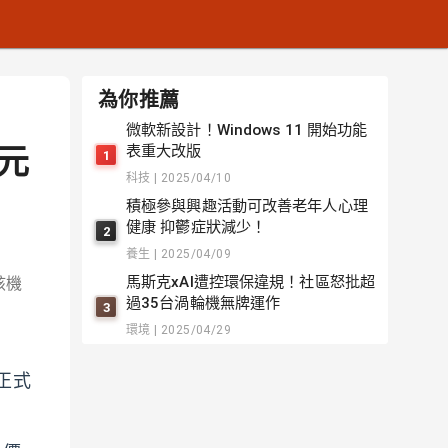
為你推薦
微軟新設計！Windows 11 開始功能
美元
表重大改版
1
科技 | 2025/04/10
積極參與興趣活動可改善老年人心理
健康 抑鬱症狀減少！
2
養生 | 2025/04/09
馬斯克xAI遭控環保違規！社區怒批超
該機
過35台渦輪機無牌運作
3
環境 | 2025/04/29
日正式