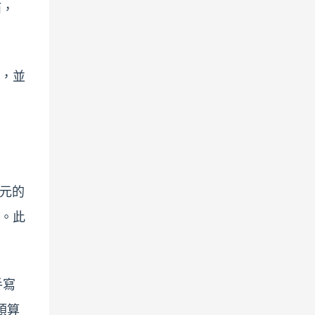
而，
用，並
美元的
戰。此
手寫
預算