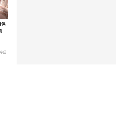
值保
肌
穿搭