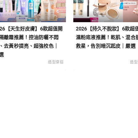
026【天生好皮膚】6款超值開
2026【持久不脫妝】6款超
隔離霜推薦！控油防曬不悶
濕粉底液推薦！乾肌、混合
、去黃秒提亮、超強校色｜
救星，告別暗沉起皮｜嚴選
選
造型穿搭
造型
類
搭