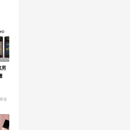
氣男
體
穿搭