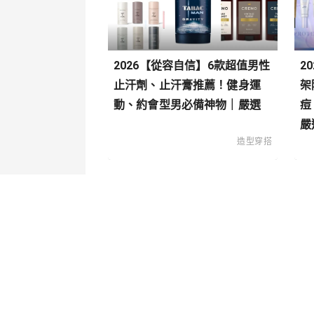
2026【從容自信】6款超值男性
2
止汗劑、止汗膏推薦！健身運
架
動、約會型男必備神物｜嚴選
痘
嚴
造型穿搭
關於我們
內容分
聯絡我們
寵物
造型穿