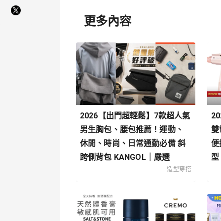
更多內容
2026【出門超輕鬆】7款超人氣
2
男生胸包、腰包推薦！運動、
雙
休閒、時尚、日常通勤必備 斜
便
跨側背包 KANGOL｜嚴選
型
造型穿搭