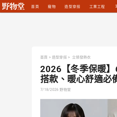
首頁
寵物
造型穿搭
工業工程
首頁
>
造型穿搭
>
立領發熱衣
2026【冬季保暖
搭款、暖心舒適必備｜
7/18/2026
野物堂