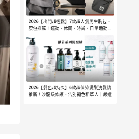
2026【出門超輕鬆】7款超人氣男生胸包、
腰包推薦！運動、休閒、時尚、日常通勤必
備 斜跨側背包 KANGOL｜嚴選
2026【髮色超持久】6款超值染燙髮洗髮精
推薦！沙龍級修護、告別褪色稻草人｜嚴選