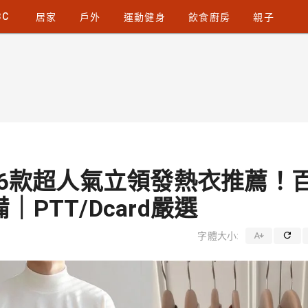
3C
居家
戶外
運動健身
飲食廚房
親子
】6款超人氣立領發熱衣推薦！
PTT/Dcard嚴選
字體大小: