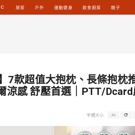
3C
居家
戶外
運動健身
飲食廚房
親子
感】7款超值大抱枕、長條抱枕
涼感 舒壓首選｜PTT/Dcard
字體大小: