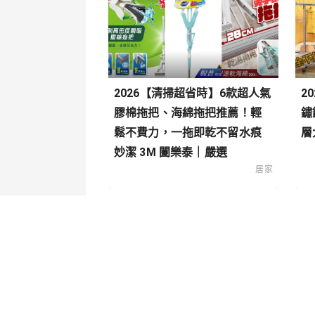
2026【清掃超省時】6款超人氣
2
膠棉拖把、海綿拖把推薦！輕
鏽
鬆不費力，一拖即乾不留水痕
層
妙潔 3M 闔樂泰｜嚴選
居家
關於我們
內容分
聯絡我們
寵物