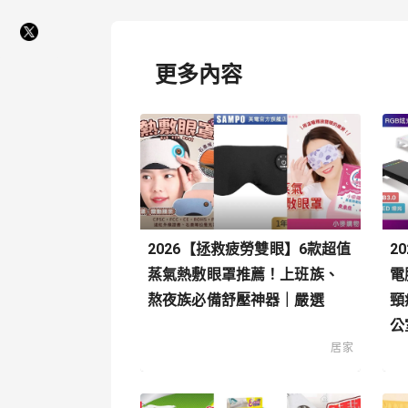
更多內容
2026【拯救疲勞雙眼】6款超值
2
蒸氣熱敷眼罩推薦！上班族、
電
熬夜族必備舒壓神器｜嚴選
頸
公
居家