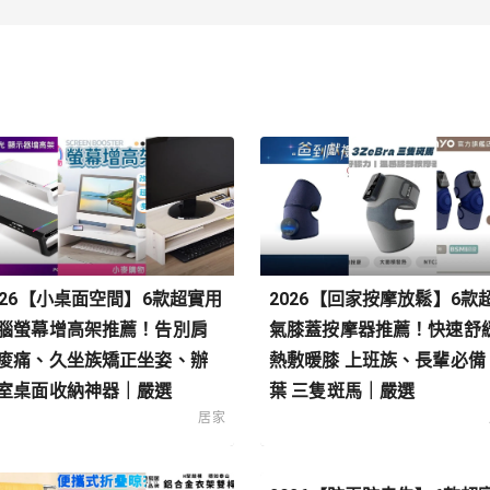
026【小桌面空間】6款超實用
2026【回家按摩放鬆】6款
腦螢幕增高架推薦！告別肩
氣膝蓋按摩器推薦！快速舒
痠痛、久坐族矯正坐姿、辦
熱敷暖膝 上班族、長輩必備
室桌面收納神器｜嚴選
葉 三隻斑馬｜嚴選
居家