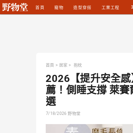
首頁
寵物
造型穿搭
工業工程
首頁
>
居家
>
抱枕
2026【提升安全
薦！側睡支撐 萊賽爾
選
7/18/2026
野物堂