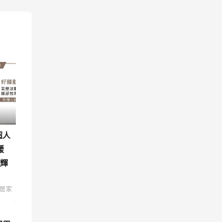
超人
緩
 輝
居家