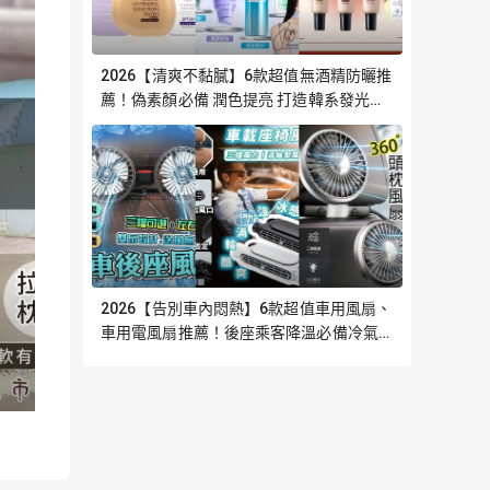
2026【清爽不黏膩】6款超值無酒精防曬推
薦！偽素顏必備 潤色提亮 打造韓系發光肌
｜嚴選
2026【告別車內悶熱】6款超值車用風扇、
車用電風扇推薦！後座乘客降溫必備冷氣循
環神器｜嚴選