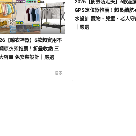
026【晾衣神器】6款超實用不
2026【防丟防走失】6款超
鋼晾衣架推薦！折疊收納 三
GPS定位器推薦！超長續航
大容量 免安裝設計｜嚴選
水設計 寵物、兒童、老人守
｜嚴選
居家
類