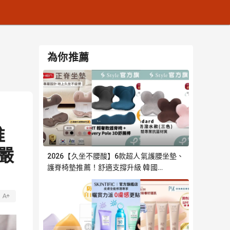
為你推薦
推
嚴
2026【久坐不腰酸】6款超人氣護腰坐墊、
護脊椅墊推薦！舒適支撐升級 韓國
Roichen 日本Style｜嚴選