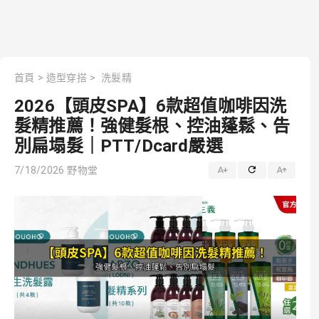
首頁
>
造型穿搭
>
洗髮精
2026【頭皮SPA】6款超值咖啡因洗
髮精推薦！強健髮根、控油蓬鬆、告
別扁塌髮｜PTT/Dcard嚴選
7/18/2026
野物堂