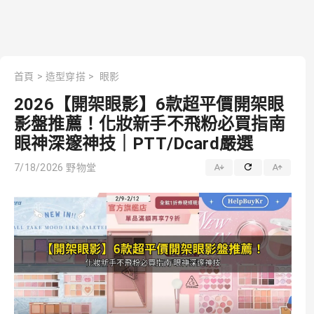
首頁
>
造型穿搭
>
眼影
2026【開架眼影】6款超平價開架眼
影盤推薦！化妝新手不飛粉必買指南
眼神深邃神技｜PTT/Dcard嚴選
7/18/2026
野物堂