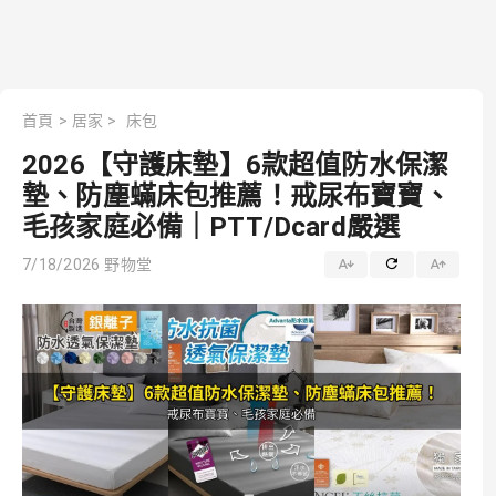
首頁
>
居家
>
床包
2026【守護床墊】6款超值防水保潔
墊、防塵蟎床包推薦！戒尿布寶寶、
毛孩家庭必備｜PTT/Dcard嚴選
7/18/2026
野物堂