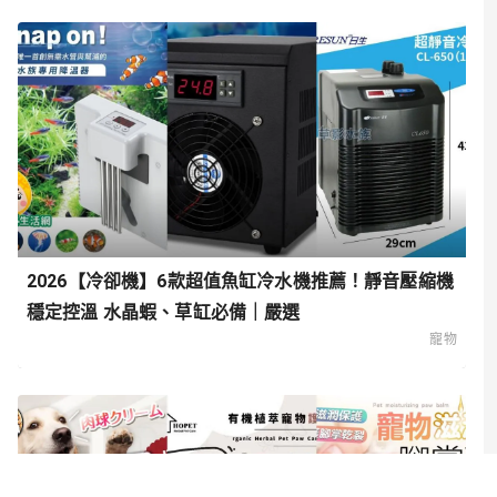
2026【冷卻機】6款超值魚缸冷水機推薦！靜音壓縮機
穩定控溫 水晶蝦、草缸必備｜嚴選
寵物