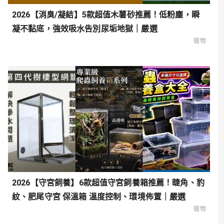
2026【消臭/凝結】5款超值木薯砂推薦！低粉塵，瞬
凝不黏底，強效吸水告別尿垢地獄｜嚴選
寵物
2026【守宮飼養】6款超值守宮飼養箱推薦！睫角、豹
紋、肥尾守宮 保溫箱 溫度控制、環境佈置｜嚴選
寵物