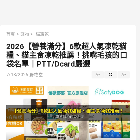
首頁
>
寵物
>
貓凍乾
2026【營養滿分】6款超人氣凍乾貓
糧、貓主食凍乾推薦！挑嘴毛孩的口
袋名單｜PTT/Dcard嚴選
7/18/2026
野物堂