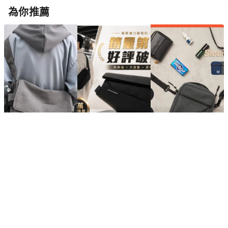
為你推薦
2026【出門超輕鬆】7款超人氣男生胸包、腰包推薦！運動、休
閒、時尚、日常通勤必備 斜跨側背包 KANGOL｜嚴選