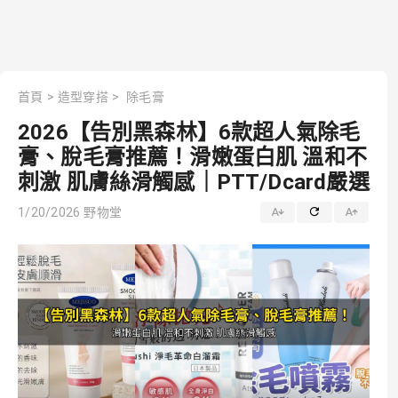
首頁
>
造型穿搭
>
除毛膏
2026【告別黑森林】6款超人氣除毛
膏、脫毛膏推薦！滑嫩蛋白肌 溫和不
刺激 肌膚絲滑觸感｜PTT/Dcard嚴選
1/20/2026
野物堂