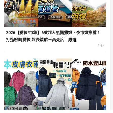
2026【攤位/市集】6款超人氣擺攤燈、夜市燈推薦！
打造吸睛攤位 超長續航＋高亮度｜嚴選
戶外