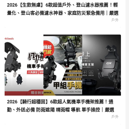
2026【生飲無慮】6款超值戶外、登山濾水器推薦！輕
量化、登山客必備濾水神器、家庭防災緊急備用｜嚴選
戶外
2026【騎行超穩固】6款超人氣機車手機架推薦！通
勤、外送必備 防雨遮陽 晴雨帽 導航 單手操控｜嚴選
戶外