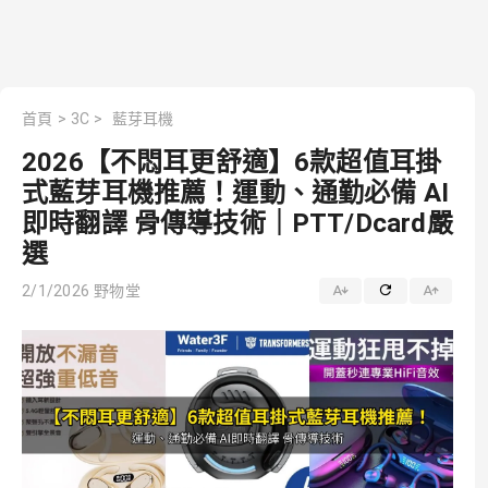
首頁
>
3C
>
藍芽耳機
2026【不悶耳更舒適】6款超值耳掛
式藍芽耳機推薦！運動、通勤必備 AI
即時翻譯 骨傳導技術｜PTT/Dcard嚴
選
2/1/2026
野物堂