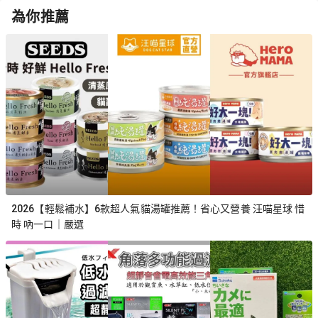
為你推薦
2026【輕鬆補水】6款超人氣貓湯罐推薦！省心又營養 汪喵星球 惜
時 吶一口｜嚴選