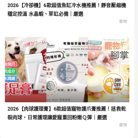
2026【冷卻機】6款超值魚缸冷水機推薦！靜音壓縮機
穩定控溫 水晶蝦、草缸必備｜嚴選
寵物
2026【肉球護理膏】6款超值寵物護爪膏推薦！拯救乾
裂肉球，日常護理讓愛寵重回粉嫩Ｑ彈｜嚴選
寵物