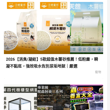
2026【消臭/凝結】5款超值木薯砂推薦！低粉塵，瞬
凝不黏底，強效吸水告別尿垢地獄｜嚴選
寵物