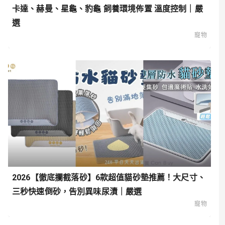
卡達、赫曼、星龜、豹龜 飼養環境佈置 溫度控制｜嚴
選
寵物
2026【徹底攔截落砂】6款超值貓砂墊推薦！大尺寸、
三秒快速倒砂，告別異味尿漬｜嚴選
寵物