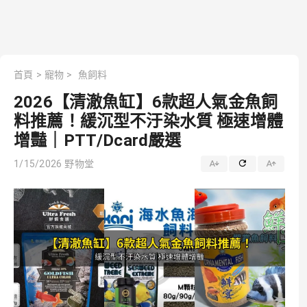
首頁
>
寵物
>
魚飼料
2026【清澈魚缸】6款超人氣金魚飼
料推薦！緩沉型不汙染水質 極速增體
增豔｜PTT/Dcard嚴選
1/15/2026
野物堂