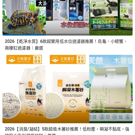
2026【乾淨水質】6款超實用低水位過濾器推薦！烏龜、小螃蟹、
兩棲缸過濾器｜嚴選
2026【消臭/凝結】5款超值木薯砂推薦！低粉塵，瞬凝不黏底，強