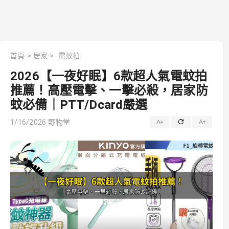
首頁
>
居家
>
電蚊拍
2026【一夜好眠】6款超人氣電蚊拍
推薦！高壓電擊、一擊必殺，居家防
蚊必備｜PTT/Dcard嚴選
1/16/2026
野物堂