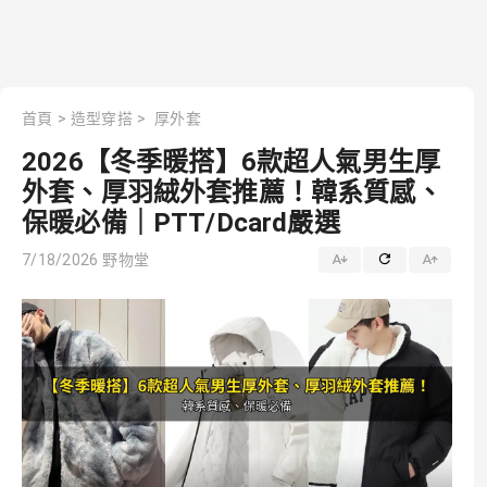
首頁
>
造型穿搭
>
厚外套
2026【冬季暖搭】6款超人氣男生厚
外套、厚羽絨外套推薦！韓系質感、
保暖必備｜PTT/Dcard嚴選
7/18/2026
野物堂