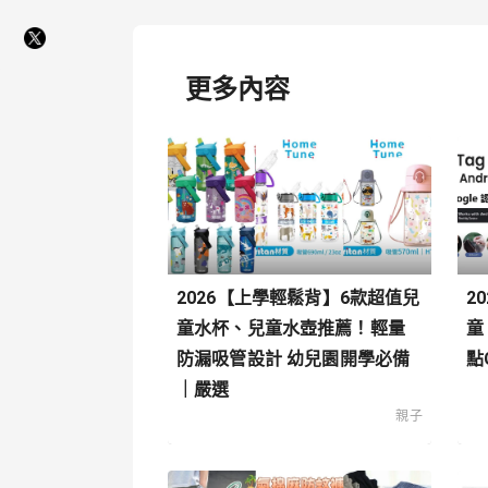
更多內容
2026【上學輕鬆背】6款超值兒
2
童水杯、兒童水壺推薦！輕量
童
防漏吸管設計 幼兒園開學必備
點
｜嚴選
親子