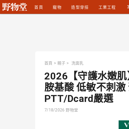
首頁
寵物
造型穿搭
工業工程
首頁
>
親子
>
洗面乳
2026【守護水嫩
胺基酸 低敏不刺激
PTT/Dcard嚴選
7/18/2026
野物堂