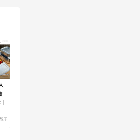
人
盒
字｜
親子