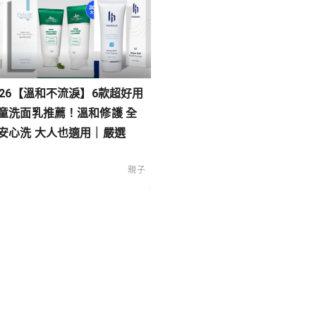
026【溫和不流淚】6款超好用
童洗面乳推薦！溫和修護 全
安心洗 大人也適用｜嚴選
親子
類