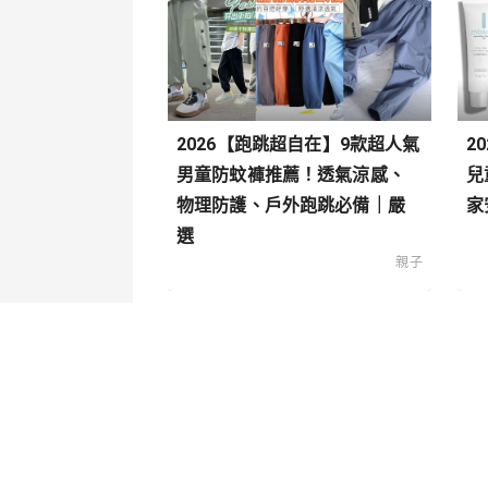
2026【跑跳超自在】9款超人氣
2
男童防蚊褲推薦！透氣涼感、
兒
物理防護、戶外跑跳必備｜嚴
家
選
親子
關於我們
內容分
聯絡我們
寵物