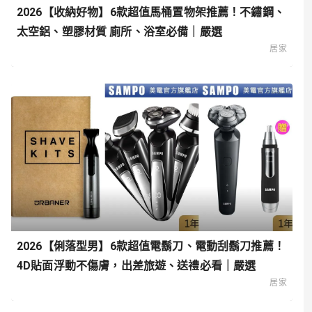
2026【收納好物】6款超值馬桶置物架推薦！不鏽鋼、
太空鋁、塑膠材質 廁所、浴室必備｜嚴選
居家
2026【俐落型男】6款超值電鬍刀、電動刮鬍刀推薦！
4D貼面浮動不傷膚，出差旅遊、送禮必看｜嚴選
居家