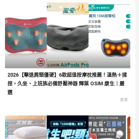
2026【擊退肩頸僵硬】6款超值按摩枕推薦！溫熱＋揉
捏，久坐、上班族必備舒壓神器 輝葉 OSIM 康生｜嚴
選
居家