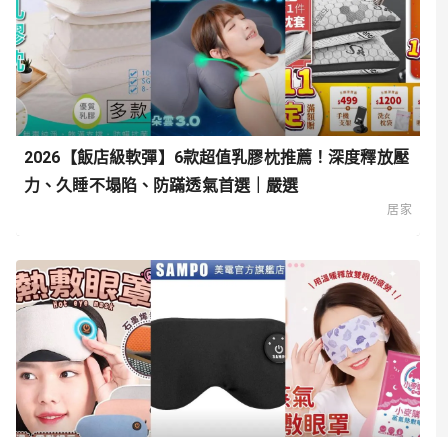
2026【飯店級軟彈】6款超值乳膠枕推薦！深度釋放壓
力、久睡不塌陷、防蹣透氣首選｜嚴選
居家