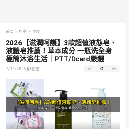
首頁
>
居家
>
肥皂
2026【滋潤呵護】3款超值液態皂、
液體皂推薦！草本成分 一瓶洗全身
極簡沐浴生活｜PTT/Dcard嚴選
7/18/2026
野物堂