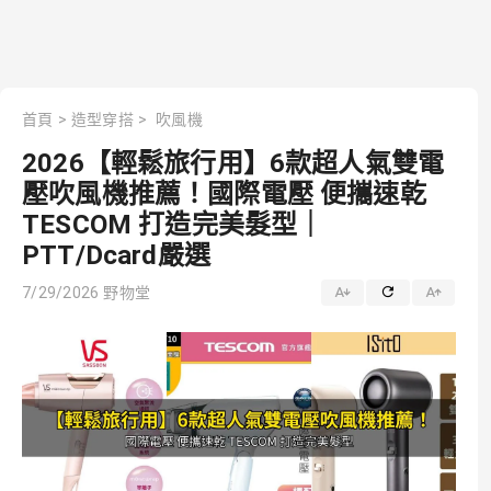
首頁
>
造型穿搭
>
吹風機
2026【輕鬆旅行用】6款超人氣雙電
壓吹風機推薦！國際電壓 便攜速乾
TESCOM 打造完美髮型｜
PTT/Dcard嚴選
7/29/2026
野物堂