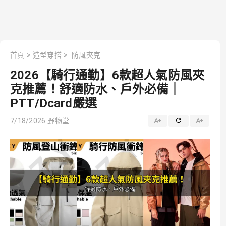
首頁
>
造型穿搭
>
防風夾克
2026【騎行通勤】6款超人氣防風夾
克推薦！舒適防水、戶外必備｜
PTT/Dcard嚴選
7/18/2026
野物堂