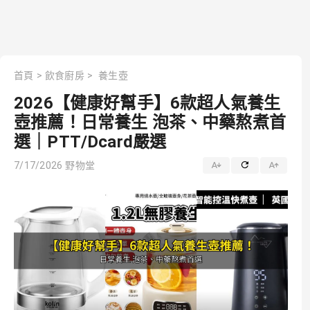
首頁
>
飲食廚房
>
養生壺
2026【健康好幫手】6款超人氣養生
壺推薦！日常養生 泡茶、中藥熬煮首
選｜PTT/Dcard嚴選
7/17/2026
野物堂