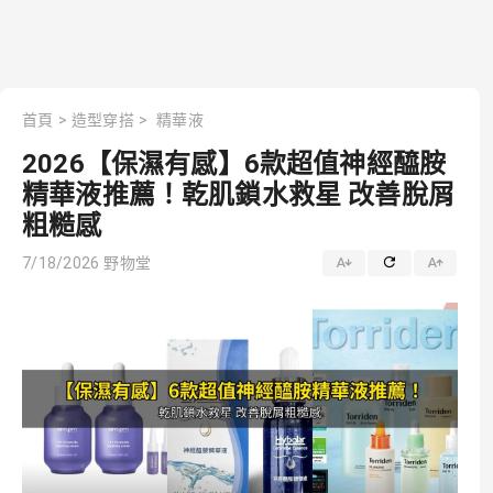
首頁
>
造型穿搭
>
精華液
2026【保濕有感】6款超值神經醯胺
精華液推薦！乾肌鎖水救星 改善脫屑
粗糙感
7/18/2026
野物堂