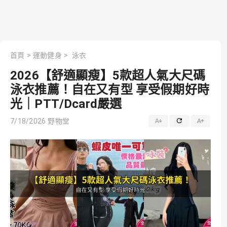
首頁
>
運動健身
>
泳衣
2026【舒適顯瘦】5款超人氣大尺碼
泳衣推薦！自在又有型 享受假期好時
光｜PTT/Dcard嚴選
7/18/2026
野物堂