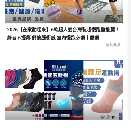
2026【在家動起來】6款超人氣台灣製超慢跑墊推薦！
靜音不擾鄰 舒適緩衝感 室內慢跑必選｜嚴選
運動健身
2026【舒適升級】6款超人氣足弓襪、足弓機能襪推