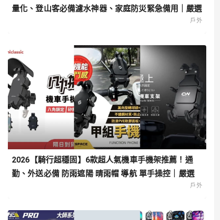
量化、登山客必備濾水神器、家庭防災緊急備用｜嚴選
戶外
2026【騎行超穩固】6款超人氣機車手機架推薦！通
勤、外送必備 防雨遮陽 晴雨帽 導航 單手操控｜嚴選
戶外