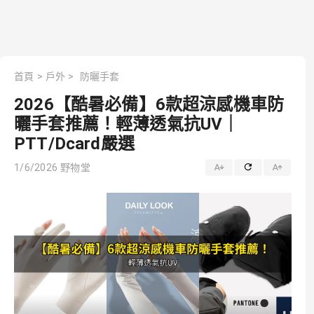
首頁
>
戶外
>
防曬手套
2026【酷暑必備】6款超涼感機車防
曬手套推薦！輕薄透氣抗UV｜
PTT/Dcard嚴選
1/6/2026
野物堂