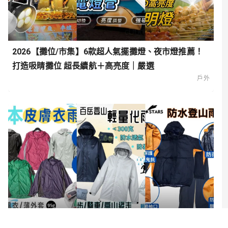
2026【攤位/市集】6款超人氣擺攤燈、夜市燈推薦！
打造吸睛攤位 超長續航＋高亮度｜嚴選
戶外
2026【輕量透氣】6款超實用登山雨衣推薦！高防水、