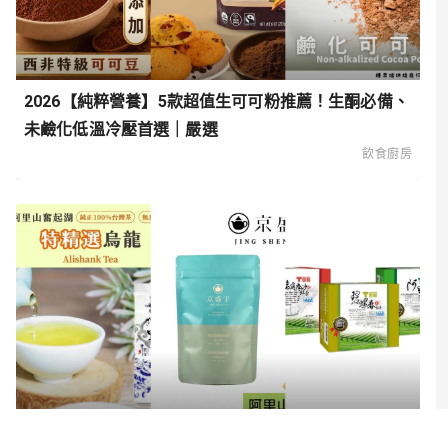
2026【純粹營養】5款超值生可可粉推薦！生酮必備、
未鹼化低溫冷壓首選｜嚴選
飲食廚房
2026【回甘韻味】6款超值台灣精品茶推薦！專業品牌