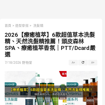
首頁
>
造型穿搭
>
洗髮精
2026【療癒植萃】6款超值草本洗髮
精、天然洗髮精推薦！頭皮森林
SPA、療癒植萃香氛｜PTT/Dcard嚴
選
7/18/2026
野物堂