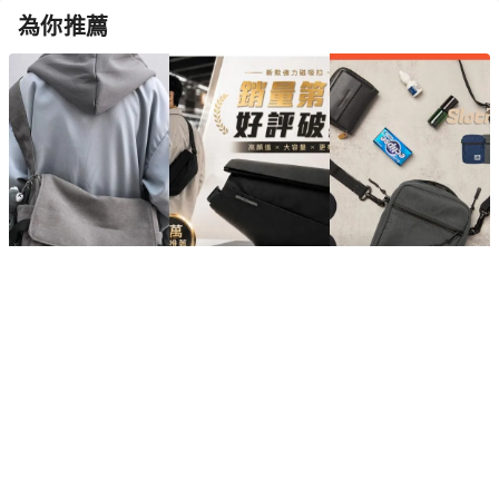
為你推薦
2026【出門超輕鬆】7款超人氣男生胸包、腰包推薦！運動、休
閒、時尚、日常通勤必備 斜跨側背包 KANGOL｜嚴選