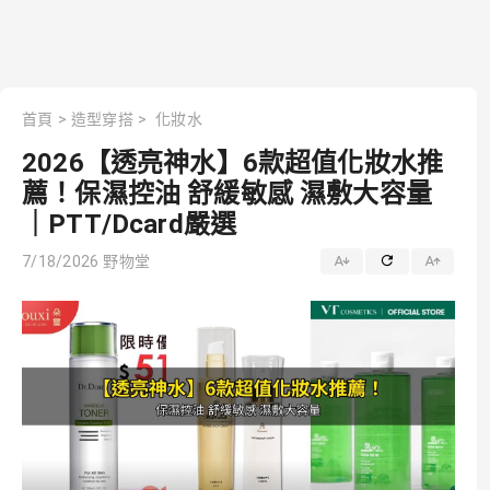
首頁
>
造型穿搭
>
化妝水
2026【透亮神水】6款超值化妝水推
薦！保濕控油 舒緩敏感 濕敷大容量
｜PTT/Dcard嚴選
7/18/2026
野物堂