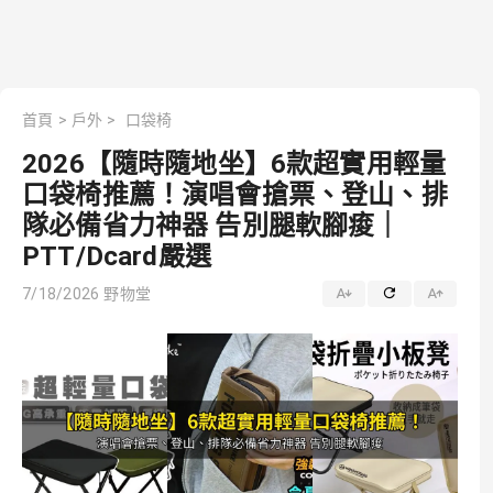
首頁
>
戶外
>
口袋椅
2026【隨時隨地坐】6款超實用輕量
口袋椅推薦！演唱會搶票、登山、排
隊必備省力神器 告別腿軟腳痠｜
PTT/Dcard嚴選
7/18/2026
野物堂