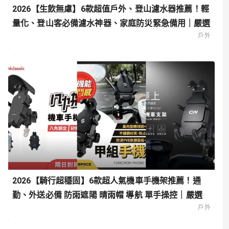
2026【生飲無慮】6款超值戶外、登山濾水器推薦！輕
量化、登山客必備濾水神器、家庭防災緊急備用｜嚴選
戶外
2026【騎行超穩固】6款超人氣機車手機架推薦！通
勤、外送必備 防雨遮陽 晴雨帽 導航 單手操控｜嚴選
戶外