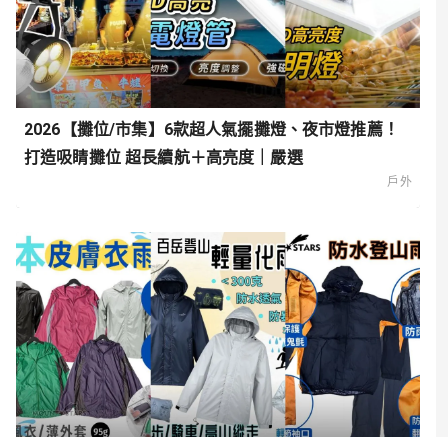
2026【攤位/市集】6款超人氣擺攤燈、夜市燈推薦！
打造吸睛攤位 超長續航＋高亮度｜嚴選
戶外