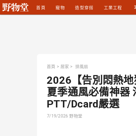
首頁
寵物
造型穿搭
工業工程
首頁
>
居家
>
排風扇
2026【告別悶熱
夏季通風必備神器
PTT/Dcard嚴選
7/19/2026
野物堂