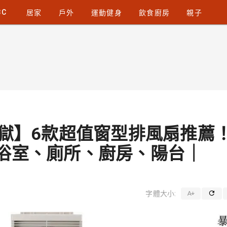
3C
居家
戶外
運動健身
飲食廚房
親子
地獄】6款超值窗型排風扇推薦
 浴室、廁所、廚房、陽台｜
字體大小: