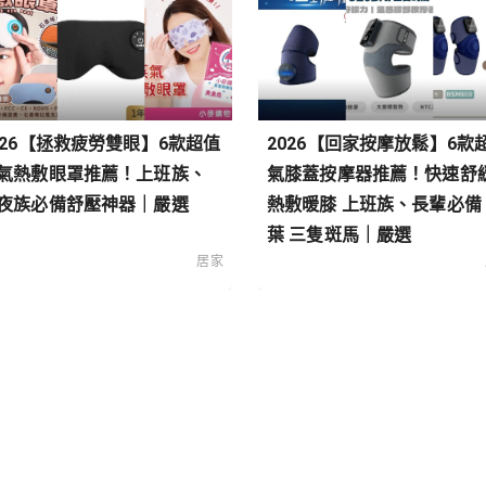
026【拯救疲勞雙眼】6款超值
2026【回家按摩放鬆】6款
氣熱敷眼罩推薦！上班族、
氣膝蓋按摩器推薦！快速舒
夜族必備舒壓神器｜嚴選
熱敷暖膝 上班族、長輩必備
葉 三隻斑馬｜嚴選
居家
類