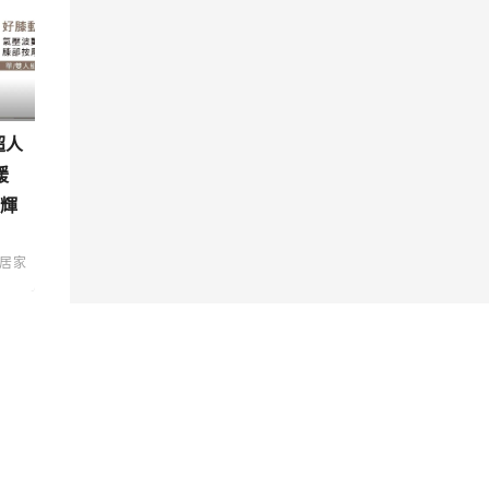
超人
緩
 輝
居家