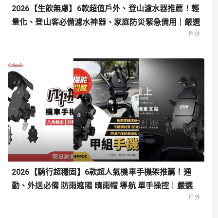
2026【生飲無慮】6款超值戶外、登山濾水器推薦！輕
量化、登山客必備濾水神器、家庭防災緊急備用｜嚴選
戶外
2026【騎行超穩固】6款超人氣機車手機架推薦！通
勤、外送必備 防雨遮陽 晴雨帽 導航 單手操控｜嚴選
戶外