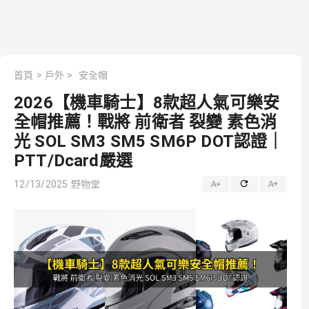
首頁
>
戶外
>
安全帽
2026【機車騎士】8款超人氣可樂安
全帽推薦！戰將 前衛者 裂變 素色消
光 SOL SM3 SM5 SM6P DOT認證｜
PTT/Dcard嚴選
12/13/2025
野物堂