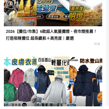
2026【攤位/市集】6款超人氣擺攤燈、夜市燈推薦！
打造吸睛攤位 超長續航＋高亮度｜嚴選
戶外