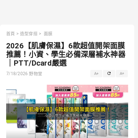
首頁
>
造型穿搭
>
面膜
2026【肌膚保濕】6款超值開架面膜
推薦！小資、學生必備深層補水神器
｜PTT/Dcard嚴選
7/18/2026
野物堂