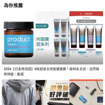
為你推薦
2026【日系微濕感】6款超值女用髮蠟推薦！森林系女孩、自然線
條神器｜嚴選