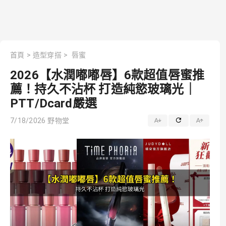
首頁
>
造型穿搭
>
唇蜜
2026【水潤嘟嘟唇】6款超值唇蜜推
薦！持久不沾杯 打造純慾玻璃光｜
PTT/Dcard嚴選
7/18/2026
野物堂