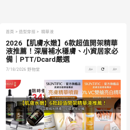
首頁
>
造型穿搭
>
精華液
2026【肌膚水嫩】6款超值開架精華
液推薦！深層補水穩膚、小資居家必
備｜PTT/Dcard嚴選
7/18/2026
野物堂