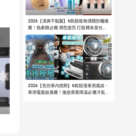
2026【清爽不黏膩】6款超值無酒精防曬推
薦！偽素顏必備 潤色提亮 打造韓系發光肌
｜嚴選
2026【告別車內悶熱】6款超值車用風扇、
車用電風扇推薦！後座乘客降溫必備冷氣循
環神器｜嚴選