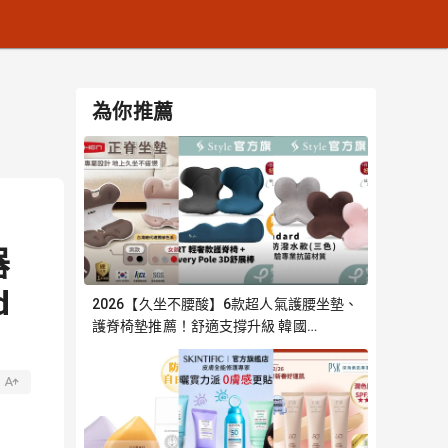
為你推薦
器
d
2026【久坐不腰酸】6款超人氣護腰坐墊、
護脊椅墊推薦！舒適支撐升級 韓國
Roichen 日本Style｜嚴選