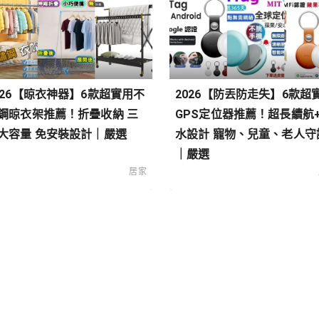
026【晾衣神器】6款超實用不
2026【防丟防走失】6款超
鋼晾衣架推薦！折疊收納 三
GPS定位器推薦！超長續航
大容量 免安裝設計｜嚴選
水設計 寵物、兒童、老人守
｜嚴選
居家
類