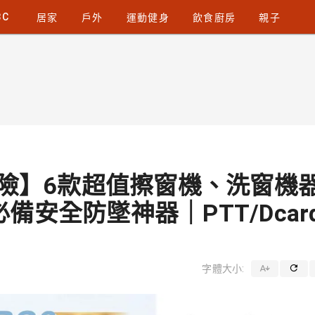
3C
居家
戶外
運動健身
飲食廚房
親子
危險】6款超值擦窗機、洗窗機
安全防墜神器｜PTT/Dcar
字體大小: