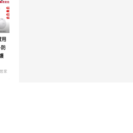
實用
+防
護
居家