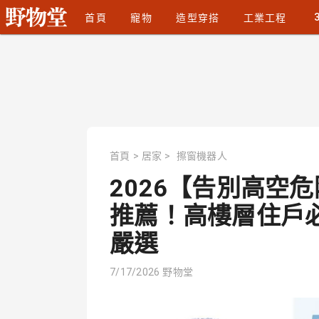
首頁
寵物
造型穿搭
工業工程
首頁
>
居家
>
擦窗機器人
2026【告別高空
推薦！高樓層住戶必備
嚴選
7/17/2026
野物堂