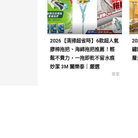
2026【清掃超省時】6款超人氣
2
膠棉拖把、海綿拖把推薦！輕
鏽
鬆不費力，一拖即乾不留水痕
層
妙潔 3M 闔樂泰｜嚴選
居家
關於我們
內容分
聯絡我們
寵物