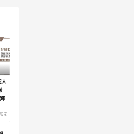
超人
緩
 輝
居家