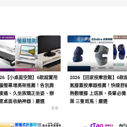
026【小桌面空間】6款超實用
2026【回家按摩放鬆】6款
腦螢幕增高架推薦！告別肩
氣膝蓋按摩器推薦！快速舒
痠痛、久坐族矯正坐姿、辦
熱敷暖膝 上班族、長輩必備
室桌面收納神器｜嚴選
葉 三隻斑馬｜嚴選
居家