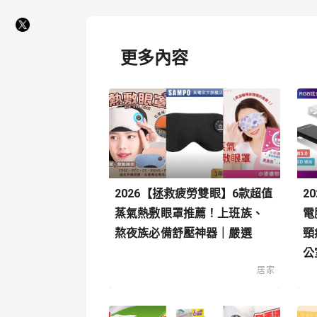
更多內容
2026【拯救疲勞雙眼】6款超值
2
蒸氣熱敷眼罩推薦！上班族、
電
熬夜族必備舒壓神器｜嚴選
頸
公
居家