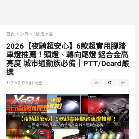
首頁
>
戶外
>
腳踏車燈
2026【夜騎超安心】6款超實用腳踏
車燈推薦！頭燈、轉向尾燈 鋁合金高
亮度 城市通勤族必備｜PTT/Dcard嚴
選
1/29/2026
野物堂