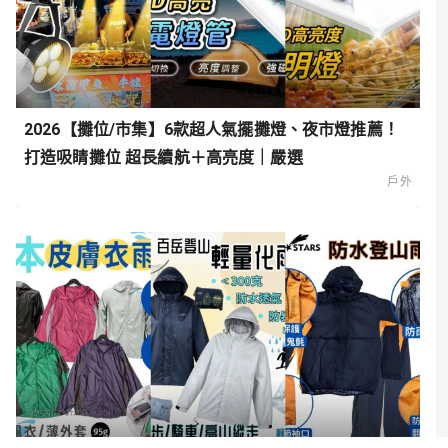
2026【攤位/市集】6款超人氣擺攤燈、夜市燈推薦！
打造吸睛攤位 超長續航＋高亮度｜嚴選
戶外