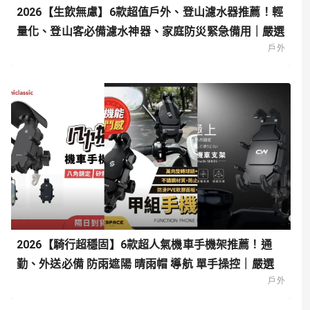
2026【生飲無慮】6款超值戶外、登山濾水器推薦！輕
量化、登山客必備濾水神器、家庭防災緊急備用｜嚴選
戶外
2026【騎行超穩固】6款超人氣機車手機架推薦！通
勤、外送必備 防雨遮陽 晴雨帽 導航 單手操控｜嚴選
戶外