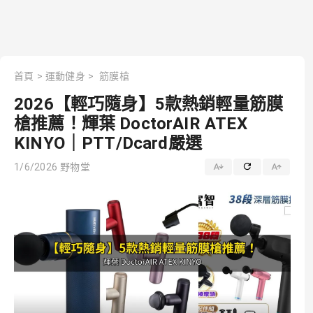
首頁
>
運動健身
>
筋膜槍
2026【輕巧隨身】5款熱銷輕量筋膜
槍推薦！輝葉 DoctorAIR ATEX
KINYO｜PTT/Dcard嚴選
1/6/2026
野物堂