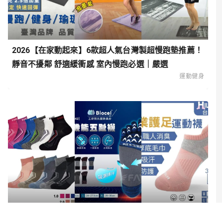
2026【在家動起來】6款超人氣台灣製超慢跑墊推薦！
靜音不擾鄰 舒適緩衝感 室內慢跑必選｜嚴選
運動健身
2026【舒適升級】6款超人氣足弓襪、足弓機能襪推