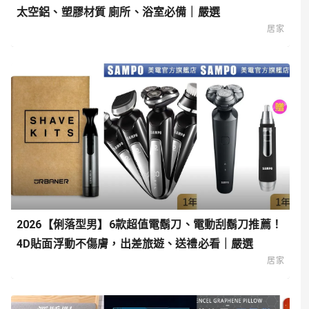
太空鋁、塑膠材質 廁所、浴室必備｜嚴選
居家
2026【俐落型男】6款超值電鬍刀、電動刮鬍刀推薦！
4D貼面浮動不傷膚，出差旅遊、送禮必看｜嚴選
居家