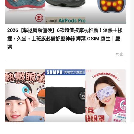
2026【擊退肩頸僵硬】6款超值按摩枕推薦！溫熱＋揉
捏，久坐、上班族必備舒壓神器 輝葉 OSIM 康生｜嚴
選
居家