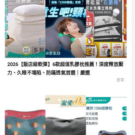
2026【飯店級軟彈】6款超值乳膠枕推薦！深度釋放壓
力、久睡不塌陷、防蹣透氣首選｜嚴選
居家