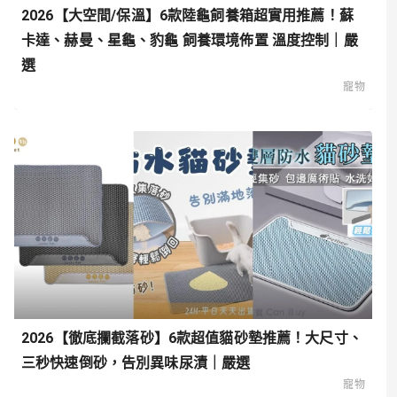
2026【大空間/保溫】6款陸龜飼養箱超實用推薦！蘇
卡達、赫曼、星龜、豹龜 飼養環境佈置 溫度控制｜嚴
選
寵物
2026【徹底攔截落砂】6款超值貓砂墊推薦！大尺寸、
三秒快速倒砂，告別異味尿漬｜嚴選
寵物