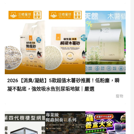
2026【消臭/凝結】5款超值木薯砂推薦！低粉塵，瞬
凝不黏底，強效吸水告別尿垢地獄｜嚴選
寵物