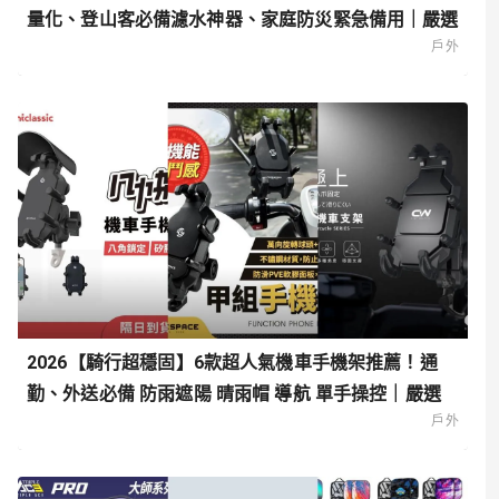
量化、登山客必備濾水神器、家庭防災緊急備用｜嚴選
戶外
2026【騎行超穩固】6款超人氣機車手機架推薦！通
勤、外送必備 防雨遮陽 晴雨帽 導航 單手操控｜嚴選
戶外