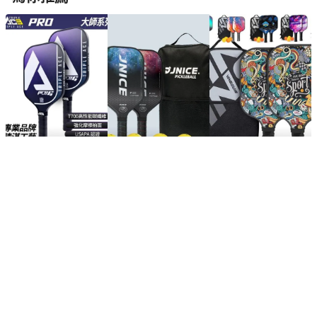
2026【認證性能】6款專業匹克球拍推薦！！楊木、玻璃纖維、碳
纖維材質一次看｜嚴選