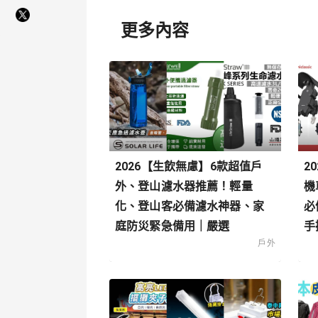
更多內容
2026【生飲無慮】6款超值戶
2
外、登山濾水器推薦！輕量
機
化、登山客必備濾水神器、家
必
庭防災緊急備用｜嚴選
手
戶外