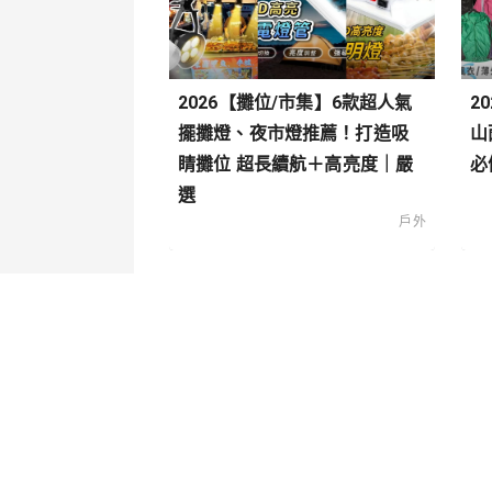
2026【攤位/市集】6款超人氣
2
擺攤燈、夜市燈推薦！打造吸
山
睛攤位 超長續航＋高亮度｜嚴
必
選
戶外
關於我們
內容分
聯絡我們
寵物
造型穿