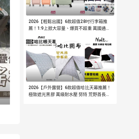
2026【輕鬆出國】6款超值28吋行李箱推
薦！1:9上掀大容量、爆買不超重 萬國通路
AT 新秀麗｜嚴選
2026【戶外露營】6款超值哈比天幕推薦！
極致遮光黑膠 萬級耐水壓 努特 荒野酋長
Outdoorbase｜嚴選