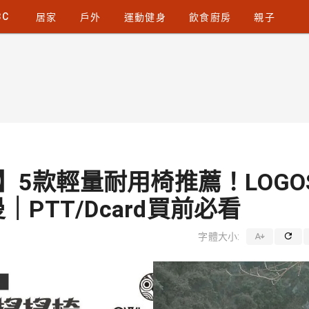
3C
居家
戶外
運動健身
飲食廚房
親子
】5款輕量耐用椅推薦！LOGO
曼｜PTT/Dcard買前必看
字體大小: