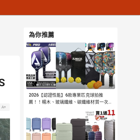
為你推薦
S
2026【認證性能】6款專業匹克球拍推
薦！！楊木、玻璃纖維、碳纖維材質一次看
｜嚴選