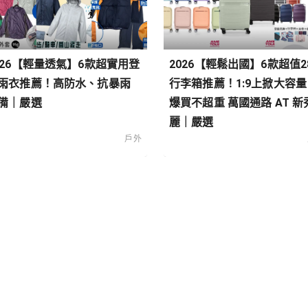
026【輕量透氣】6款超實用登
2026【輕鬆出國】6款超值2
雨衣推薦！高防水、抗暴雨
行李箱推薦！1:9上掀大容量
備｜嚴選
爆買不超重 萬國通路 AT 新
麗｜嚴選
戶外
類
搭