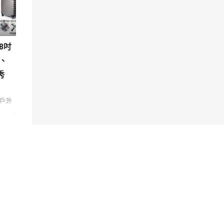
8吋
、
秀
戶外