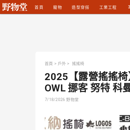
首頁
寵物
造型穿搭
工業工程
首頁
>
戶外
>
搖搖椅
2025【露營搖搖椅
OWL 挪客 努特 科
7/18/2026
野物堂