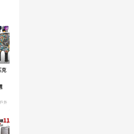
匹克
選
戶外