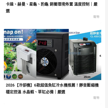
卡達、赫曼、星龜、豹龜 飼養環境佈置 溫度控制｜嚴
選
寵物
2026【冷卻機】6款超值魚缸冷水機推薦！靜音壓縮機
穩定控溫 水晶蝦、草缸必備｜嚴選
寵物