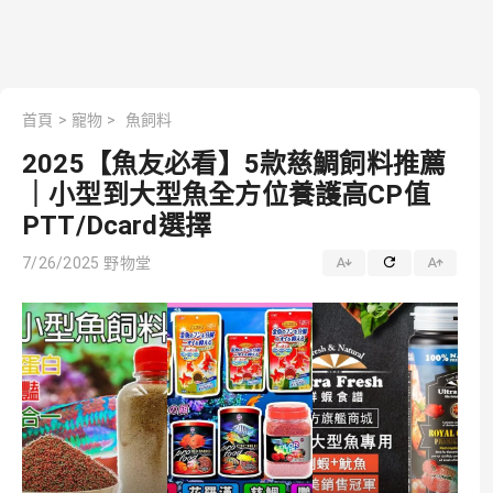
首頁
>
寵物
>
魚飼料
2025【魚友必看】5款慈鯛飼料推薦
｜小型到大型魚全方位養護高CP值
PTT/Dcard選擇
7/26/2025
野物堂