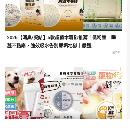
2026【消臭/凝結】5款超值木薯砂推薦！低粉塵，瞬
凝不黏底，強效吸水告別尿垢地獄｜嚴選
寵物