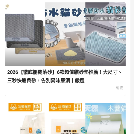
2026【徹底攔截落砂】6款超值貓砂墊推薦！大尺寸、
三秒快速倒砂，告別異味尿漬｜嚴選
寵物