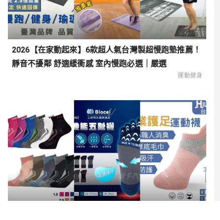
2026【在家動起來】6款超人氣台灣製超慢跑墊推薦！
靜音不擾鄰 舒適緩衝感 室內慢跑必選｜嚴選
運動健身
2026【舒適升級】6款超人氣足弓襪、足弓機能襪推