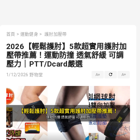
首頁
>
運動健身
>
護肘加壓帶
2026【輕鬆護肘】5款超實用護肘加
壓帶推薦！運動防撞 透氣舒緩 可調
壓力｜PTT/Dcard嚴選
1/12/2026
野物堂