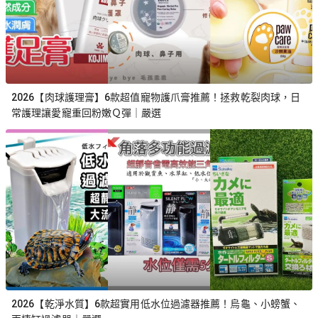
2026【肉球護理膏】6款超值寵物護爪膏推薦！拯救乾裂肉球，日
常護理讓愛寵重回粉嫩Ｑ彈｜嚴選
2026【乾淨水質】6款超實用低水位過濾器推薦！烏龜、小螃蟹、