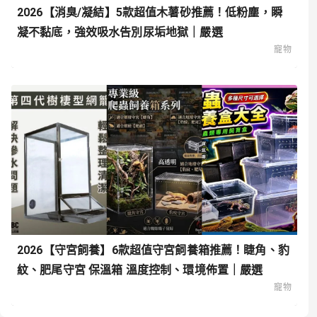
2026【消臭/凝結】5款超值木薯砂推薦！低粉塵，瞬
凝不黏底，強效吸水告別尿垢地獄｜嚴選
寵物
2026【守宮飼養】6款超值守宮飼養箱推薦！睫角、豹
紋、肥尾守宮 保溫箱 溫度控制、環境佈置｜嚴選
寵物