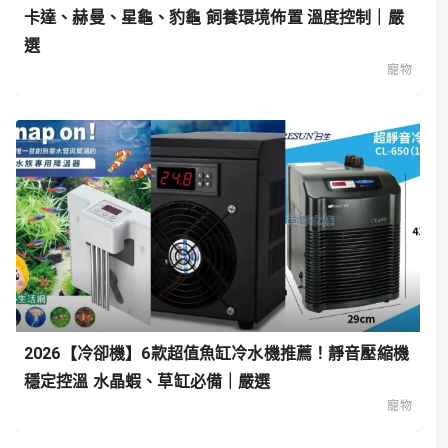
卡達、赫曼、星龜、豹龜 飼養環境佈置 溫度控制｜嚴
選
寵物
2026【冷卻機】6款超值魚缸冷水機推薦！靜音壓縮機
穩定控溫 水晶蝦、草缸必備｜嚴選
寵物