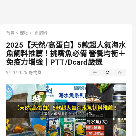
首頁
>
寵物
>
魚飼料
2025【天然/高蛋白】5款超人氣海水
魚飼料推薦！挑嘴魚必備 營養均衡＋
免疫力增強｜PTT/Dcard嚴選
9/11/2025
野物堂