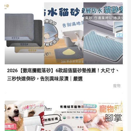
2026【徹底攔截落砂】6款超值貓砂墊推薦！大尺寸、
三秒快速倒砂，告別異味尿漬｜嚴選
寵物