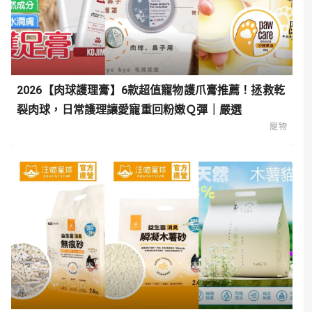
2026【肉球護理膏】6款超值寵物護爪膏推薦！拯救乾
裂肉球，日常護理讓愛寵重回粉嫩Ｑ彈｜嚴選
寵物