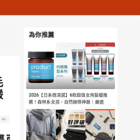
為你推薦
毛
嚴
2026【日系微濕感】6款超值女用髮蠟推
薦！森林系女孩、自然線條神器｜嚴選