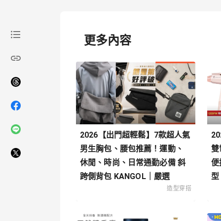
更多內容
2026【出門超輕鬆】7款超人氣
2
男生胸包、腰包推薦！運動、
雙
休閒、時尚、日常通勤必備 斜
便
跨側背包 KANGOL｜嚴選
型
造型穿搭