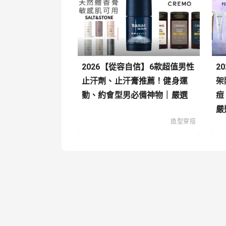
2026【從容自信】6款超值男性
2
止汗劑、止汗膏推薦！健身運
架
動、約會型男必備神物｜嚴選
痘
嚴
造型穿搭