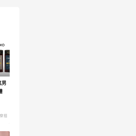
氣男
體
穿搭