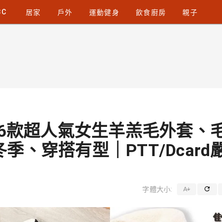
3C
居家
戶外
運動健身
飲食廚房
親子
】6款超人氣女生羊羔毛外套、
、穿搭有型｜PTT/Dcard
字體大小: