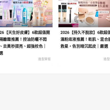
026【天生好皮膚】6款超值開
2026【持久不脫妝】6款超
隔離霜推薦！控油防曬不悶
濕粉底液推薦！乾肌、混合
、去黃秒提亮、超強校色｜
救星，告別暗沉起皮｜嚴選
選
造型穿搭
造型