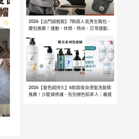
2026【出門超輕鬆】7款超人氣男生胸包、
腰包推薦！運動、休閒、時尚、日常通勤必
備 斜跨側背包 KANGOL｜嚴選
2026【髮色超持久】6款超值染燙髮洗髮精
推薦！沙龍級修護、告別褪色稻草人｜嚴選