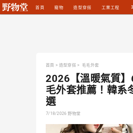
首頁
寵物
造型穿搭
工業工程
首頁
>
造型穿搭
>
毛毛外套
2026【溫暖氣質
毛外套推薦！韓系冬季
選
7/18/2026
野物堂