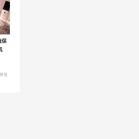
值保
肌
穿搭