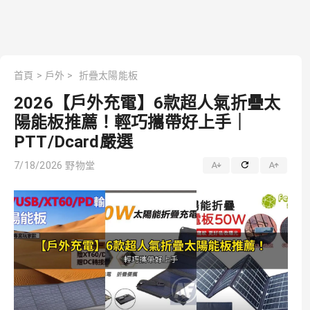
首頁
>
戶外
>
折疊太陽能板
2026【戶外充電】6款超人氣折疊太
陽能板推薦！輕巧攜帶好上手｜
PTT/Dcard嚴選
7/18/2026
野物堂