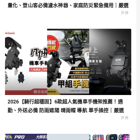
量化、登山客必備濾水神器、家庭防災緊急備用｜嚴選
戶外
2026【騎行超穩固】6款超人氣機車手機架推薦！通
勤、外送必備 防雨遮陽 晴雨帽 導航 單手操控｜嚴選
戶外