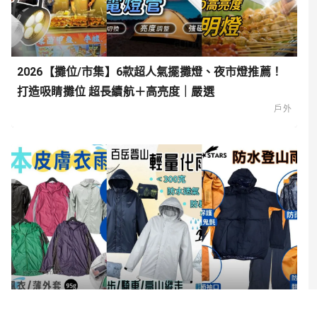
2026【攤位/市集】6款超人氣擺攤燈、夜市燈推薦！
打造吸睛攤位 超長續航＋高亮度｜嚴選
戶外
2026【輕量透氣】6款超實用登山雨衣推薦！高防水、