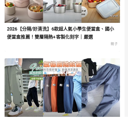
2026【分隔/好清洗】6款超人氣小學生便當盒、國小
便當盒推薦！雙層隔熱+客製化刻字｜嚴選
親子
2026【跑跳超自在】9款超人氣男童防蚊褲推薦！透氣