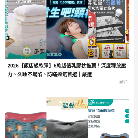
2026【飯店級軟彈】6款超值乳膠枕推薦！深度釋放壓
力、久睡不塌陷、防蹣透氣首選｜嚴選
居家