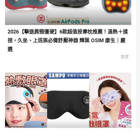
2026【擊退肩頸僵硬】6款超值按摩枕推薦！溫熱＋揉
捏，久坐、上班族必備舒壓神器 輝葉 OSIM 康生｜嚴
選
居家