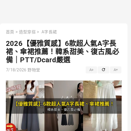
首頁
>
造型穿搭
>
A字長裙
2026【優雅質感】6款超人氣A字長
裙、傘裙推薦！韓系甜美、復古風必
備｜PTT/Dcard嚴選
7/18/2026
野物堂