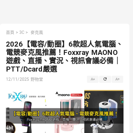
首頁
>
3C
>
麥克風
2026【電容/動圈】6款超人氣電腦、
電競麥克風推薦！Foxxray MAONO
遊戲、直播、實況、視訊會議必備｜
PTT/Dcard嚴選
12/11/2025
野物堂