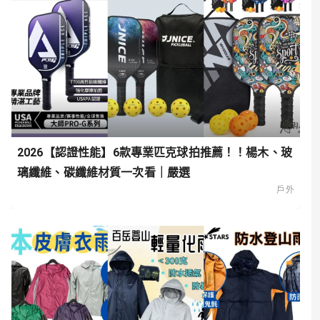
2026【認證性能】6款專業匹克球拍推薦！！楊木、玻
璃纖維、碳纖維材質一次看｜嚴選
戶外