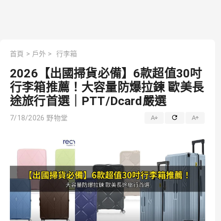
首頁
>
戶外
>
行李箱
2026【出國掃貨必備】6款超值30吋
行李箱推薦！大容量防爆拉鍊 歐美長
途旅行首選｜PTT/Dcard嚴選
7/18/2026
野物堂