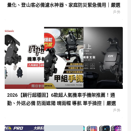
量化、登山客必備濾水神器、家庭防災緊急備用｜嚴選
戶外
2026【騎行超穩固】6款超人氣機車手機架推薦！通
勤、外送必備 防雨遮陽 晴雨帽 導航 單手操控｜嚴選
戶外