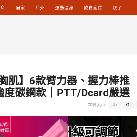
3C
居家
戶外
運動健身
飲食廚房
親子
大胸肌】6款臂力器、握力棒推
碳鋼款｜PTT/Dcard嚴選
字體大小: