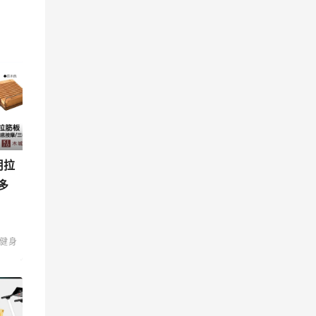
用拉
多
健身