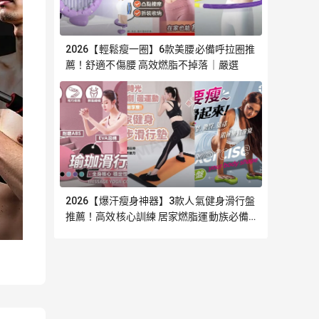
2026【輕鬆瘦一圈】6款美腰必備呼拉圈推
薦！舒適不傷腰 高效燃脂不掉落｜嚴選
2026【爆汗瘦身神器】3款人氣健身滑行盤
推薦！高效核心訓練 居家燃脂運動族必備
｜嚴選