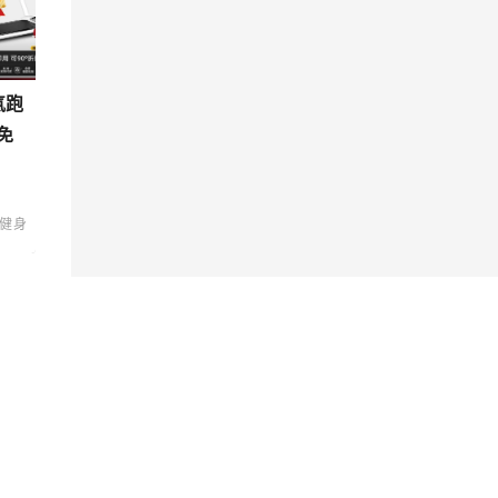
氣跑
免
健身