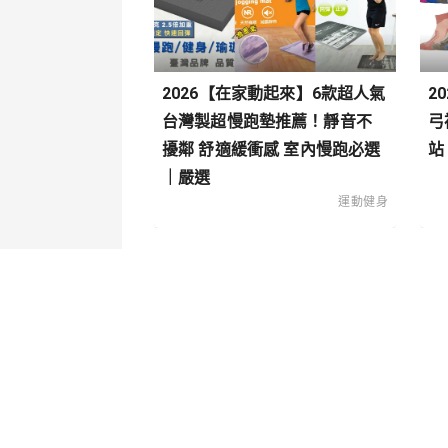
2026【在家動起來】6款超人氣
2
台灣製超慢跑墊推薦！靜音不
弓
擾鄰 舒適緩衝感 室內慢跑必選
站
｜嚴選
運動健身
關於我們
內容分
聯絡我們
寵物
造型穿