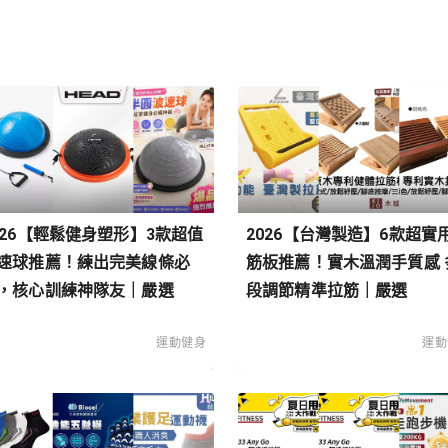
026【輕鬆健身塑形】3款超值
2026【台灣製造】6款超實
速球推薦！練出完美線條必
筋板推薦！實木溫潤手質感 
，核心訓練神隊友｜嚴選
段調節精準拉筋｜嚴選
運動健身
運動