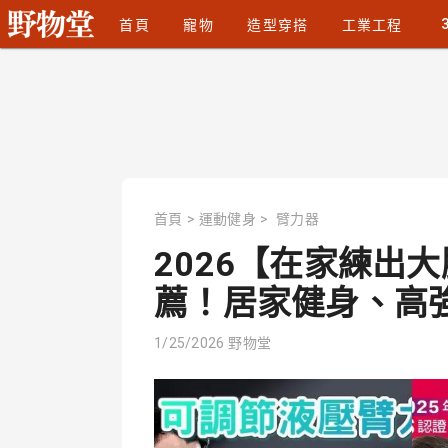
首頁
寵物
造型穿搭
工業工程
首頁
>
運動健身
>
臂力器
2026【在家練出
薦！居家健身、高強度
1/25/2026
野物堂