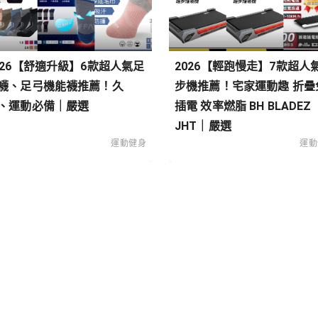
026【舒適升級】6款超人氣足
2026【輕跑慢走】7款超人
襪、足弓機能襪推薦！久
步機推薦！宅家運動趣 折疊
、運動必備｜嚴選
插電 效率燃脂 BH BLADEZ
JHT｜嚴選
運動健身
運動
類
搭