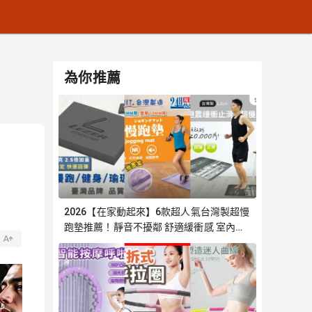
為你推薦
2026【在家動起來】6款超人氣台灣製超慢
跑墊推薦！靜音不擾鄰 舒適緩衝感 室內慢
跑必選｜嚴選