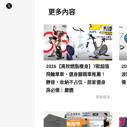
更多內容
2026【高效燃脂瘦身】7款超值
2
飛輪單車、健身腳踏車推薦！
波
靜音、收納不占位、居家健身
備
房必備｜嚴選
運動健身