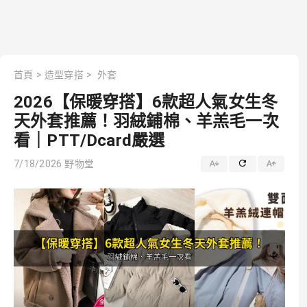
首頁
>
造型穿搭
>
外套
2026【保暖穿搭】6款超人氣女生冬
天外套推薦！羽絨鋪棉、羊羔毛一次
看｜PTT/Dcard嚴選
7/18/2026
野物堂